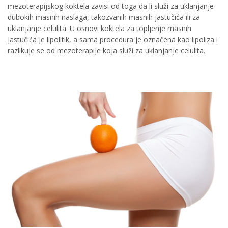
mezoterapijskog koktela zavisi od toga da li služi za uklanjanje
dubokih masnih naslaga, takozvanih masnih jastučića ili za
uklanjanje celulita. U osnovi koktela za topljenje masnih
jastučića je lipolitik, a sama procedura je označena kao lipoliza i
razlikuje se od mezoterapije koja služi za uklanjanje celulita.