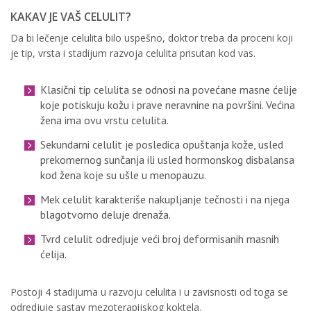
KAKAV JE VAŠ CELULIT?
Da bi lečenje celulita bilo uspešno, doktor treba da proceni koji
je tip, vrsta i stadijum razvoja celulita prisutan kod vas.
Klasični tip celulita se odnosi na povećane masne ćelije
koje potiskuju kožu i prave neravnine na površini. Većina
žena ima ovu vrstu celulita.
Sekundarni celulit je posledica opuštanja kože, usled
prekomernog sunčanja ili usled hormonskog disbalansa
kod žena koje su ušle u menopauzu.
Mek celulit karakteriše nakupljanje tečnosti i na njega
blagotvorno deluje drenaža.
Tvrd celulit odredjuje veći broj deformisanih masnih
ćelija.
Postoji 4 stadijuma u razvoju celulita i u zavisnosti od toga se
odredjuje sastav mezoterapijskog koktela.