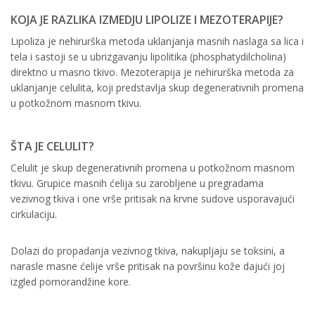
KOJA JE RAZLIKA IZMEDJU LIPOLIZE I MEZOTERAPIJE?
Lipoliza je nehirurška metoda uklanjanja masnih naslaga sa lica i
tela i sastoji se u ubrizgavanju lipolitika (phosphatydilcholina)
direktno u masno tkivo. Mezoterapija je nehirurška metoda za
uklanjanje celulita, koji predstavlja skup degenerativnih promena
u potkožnom masnom tkivu.
ŠTA JE CELULIT?
Celulit je skup degenerativnih promena u potkožnom masnom
tkivu. Grupice masnih ćelija su zarobljene u pregradama
vezivnog tkiva i one vrše pritisak na krvne sudove usporavajući
cirkulaciju.
Dolazi do propadanja vezivnog tkiva, nakupljaju se toksini, a
narasle masne ćelije vrše pritisak na površinu kože dajući joj
izgled pomorandžine kore.