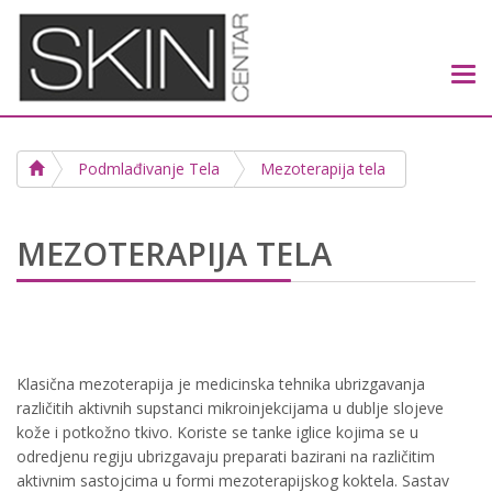
Tog
navi
Podmlađivanje Tela
Mezoterapija tela
MEZOTERAPIJA TELA
Klasična mezoterapija je medicinska tehnika ubrizgavanja
različitih aktivnih supstanci mikroinjekcijama u dublje slojeve
kože i potkožno tkivo. Koriste se tanke iglice kojima se u
odredjenu regiju ubrizgavaju preparati bazirani na različitim
aktivnim sastojcima u formi mezoterapijskog koktela. Sastav