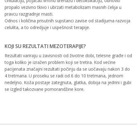
cirkulaciju, pojačati limfnu drenažu i detoksikaciju, obnoviti
propalo vezivno tkivo i ubrzati metabolizam masnih ćelija u
pravcu razgradnje masti.
Odnos i količina prisutnih supstanci zavise od stadijuma razvoja
celulita, a to odredjuje i uspešnost terapije.
KOJI SU REZULTATI MEZOTERAPIJE?
Rezultati variraju u zavisnosti od životne dobi, telesne građe i od
toga koliko je izražen problem koji se tretira. Kod većine
pacijenata značajni rezultati počinju da se uočavaju nakon 3 do
4 tretmana. U proseku se radi od 6 do 10 tretmana, jednom
nedeljno. Koža postaje zategnuta, glatka, dobija na jedrini i gubi
se izgled takozvane pomorandžine kore.