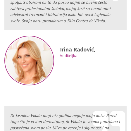
spolja. S obzirom na to da posao kojim se bavim često
zahteva profesionalnu šminku, mojoj koži su neophodni
adekvatni tretmani i hidratacija kako bih uvek izgledala
sveže. Svoju oazu pronalazim u Skin Centru dr Vikalo.
Irina Radović,
Voditeljka
Dr Jasmina Vikalo dugi niz godina neguje moju kožu. Pored
toga što je vrstan dermatolog, dr Vikalo je veoma pouzdana i
posvećena svom poslu. Uliva poverenje i sigurnost i na