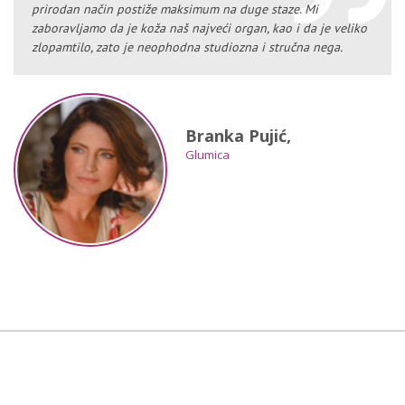
prirodan način postiže maksimum na duge staze. Mi
zaboravljamo da je koža naš najveći organ, kao i da je veliko
zlopamtilo, zato je neophodna studiozna i stručna nega.
Branka Pujić,
Glumica