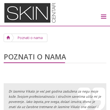
Tog
navi
Poznati o nama
POZNATI O NAMA
Dr Jasmina Vikalo je već pet godina zadužena za negu moje
kože. Svojom profesionalnosću i stručnim savetima ulila mi je
poverenje.. Iako lepota, pre svega, dolazi iznutra, divno je
znati da uz čarobne tretmane dr Jasmine Vikalo ona dolazi i