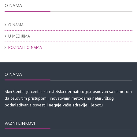
O NAMA
O NAMA
U MEDIJIMA
POZNATI O NAMA
O NAMA
Skin Centar je centar za estetsku dermatologiju, osnovan sa namerom
da celovitim pristupom i inovativnim metodama nehirurškog
podmlađivanja osvesti i neguje vaše zdravlje i lepotu.
VAŽNI LINKOVI