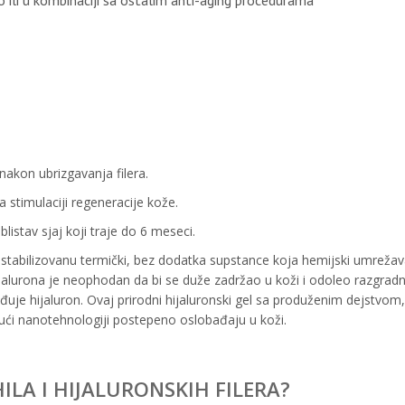
ili u kombinaciji sa ostalim anti-aging procedurama
nakon ubrizgavanja filera.
 stimulaciji regeneracije kože.
 blistav sjaj koji traje do 6 meseci.
u stabilizovanu termički, bez dodatka supstance koja hemijski umreža
hijalurona je neophodan da bi se duže zadržao u koži i odoleo razgradn
ađuje hijaluron. Ovaj prirodni hijaluronski gel sa produženim dejstvom,
ujući nanotehnologiji postepeno oslobađaju u koži.
ILA I HIJALURONSKIH FILERA?