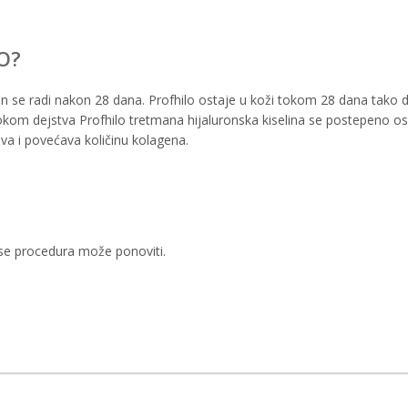
O?
an se radi nakon 28 dana. Profhilo ostaje u koži tokom 28 dana tako 
okom dejstva Profhilo tretmana hijaluronska kiselina se postepeno o
iva i povećava količinu kolagena.
 se procedura može ponoviti.