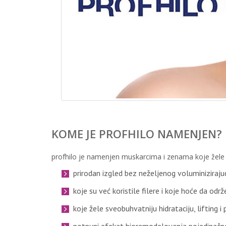
KOME JE PROFHILO NAMENJEN?
profhilo je namenjen muskarcima i zenama koje žele
prirodan izgled bez neželjenog voluminizirajuć
koje su već koristile filere i koje hoće da odr
koje žele sveobuhvatniju hidrataciju, lifting 