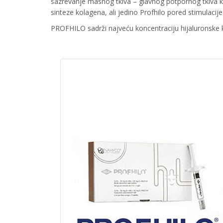
sazrevanje masnog tkiva – glavnog potpornog tkiva koj
sinteze kolagena, ali jedino Profhilo pored stimulacij
PROFHILO sadrži najveću koncentraciju hijaluronske k