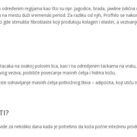
 određenim regijama kao što su npr. jagodice, brada, jawline (vilična r
aju na mestu duži vremenski period. Za razliku od njih, Profhilo se nako
gde stimuliše fibroblaste koji produkuju kolagen i elastin, a vezivan
acaka na svakoj polovini lica, kao i na odredjenim tackama na vratu
ovog veziva, podstiče povećanje masnih ćelija i hidrira kožu.
ste odnavljanje masnih ćelija potkožnog tkiva – adipocita, koji utiču 
TI?
 se vide za nekoliko dana kada je potrebno da koža počne intezivnu prod