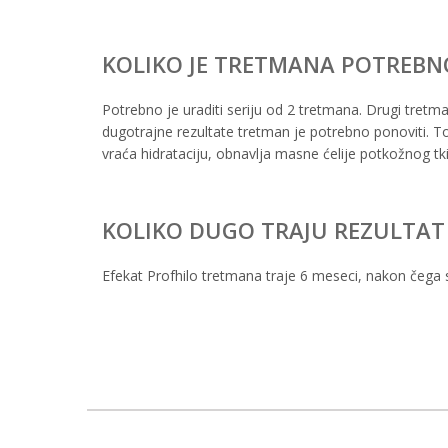
KOLIKO JE TRETMANA POTREBN
Potrebno je uraditi seriju od 2 tretmana. Drugi tretm
dugotrajne rezultate tretman je potrebno ponoviti. T
vraća hidrataciju, obnavlja masne ćelije potkožnog tk
KOLIKO DUGO TRAJU REZULTAT
Efekat Profhilo tretmana traje 6 meseci, nakon čega