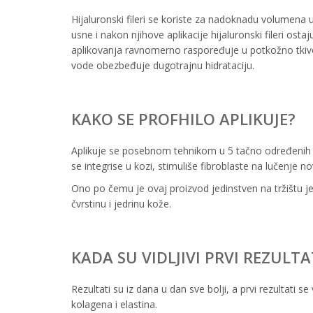
Hijaluronski fileri se koriste za nadoknadu volumena u
usne i nakon njihove aplikacije hijaluronski fileri ost
aplikovanja ravnomerno raspoređuje u potkožno tkivo 
vode obezbeđuje dugotrajnu hidrataciju.
KAKO SE PROFHILO APLIKUJE?
Aplikuje se posebnom tehnikom u 5 tačno određenih t
se integrise u kozi, stimuliše fibroblaste na lučenje n
Ono po čemu je ovaj proizvod jedinstven na tržištu je
čvrstinu i jedrinu kože.
KADA SU VIDLJIVI PRVI REZULTA
Rezultati su iz dana u dan sve bolji, a prvi rezultati
kolagena i elastina.