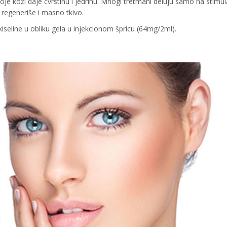
e koži daje čvrstinu i jedrinu. Mnogi tretmani deluju samo na stimul
e regeneriše i masno tkivo.
iseline u obliku gela u injekcionom špricu (64mg/2ml).