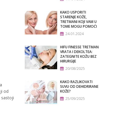
KAKO USPORITI
STARENJE KOŽE,
TRETMANI KOJI VAM U
TOME MOGU POMOĆI
24.01.2024
HIFU FINESSE TRETMAN
VRATA I DEKOLTEA:
ZATEGNITE KOŽU BEZ
HIRURGIJE
20/08/2025
KAKO RAZLIKOVATI
va
SUVU OD DEHIDRIRANE
ji od
KOŽE?
 sastoji
25/09/2025