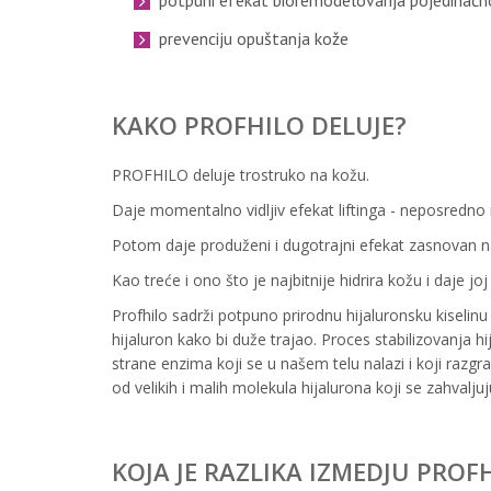
potpuni efekat bioremodelovanja pojedinačno 
prevenciju opuštanja kože
KAKO PROFHILO DELUJE?
PROFHILO deluje trostruko na kožu.
Daje momentalno vidljiv efekat liftinga - neposredno 
Potom daje produženi i dugotrajni efekat zasnovan na
Kao treće i ono što je najbitnije hidrira kožu i daje joj
Profhilo sadrži potpuno prirodnu hijaluronsku kiselin
hijaluron kako bi duže trajao. Proces stabilizovanja 
strane enzima koji se u našem telu nalazi i koji razgr
od velikih i malih molekula hijalurona koji se zahvalj
KOJA JE RAZLIKA IZMEDJU PROFH