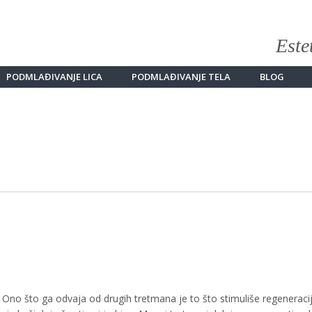
Este
PODMLAĐIVANJE LICA
PODMLAĐIVANJE TELA
BLOG
 Ono što ga odvaja od drugih tretmana je to što stimuliše regeneracij