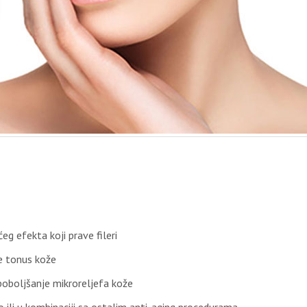
eg efekta koji prave fileri
že tonus kože
i poboljšanje mikroreljefa kože